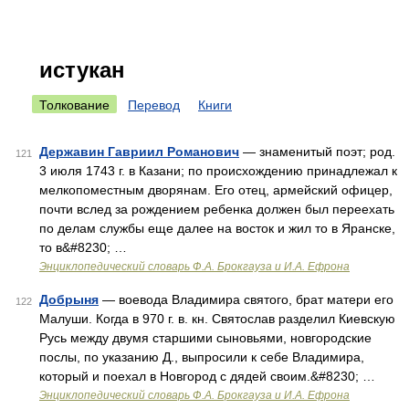
истукан
Толкование
Перевод
Книги
Державин Гавриил Романович
— знаменитый поэт; род.
121
3 июля 1743 г. в Казани; по происхождению принадлежал к
мелкопоместным дворянам. Его отец, армейский офицер,
почти вслед за рождением ребенка должен был переехать
по делам службы еще далее на восток и жил то в Яранске,
то в&#8230; …
Энциклопедический словарь Ф.А. Брокгауза и И.А. Ефрона
Добрыня
— воевода Владимира святого, брат матери его
122
Малуши. Когда в 970 г. в. кн. Святослав разделил Киевскую
Русь между двумя старшими сыновьями, новгородские
послы, по указанию Д., выпросили к себе Владимира,
который и поехал в Новгород с дядей своим.&#8230; …
Энциклопедический словарь Ф.А. Брокгауза и И.А. Ефрона