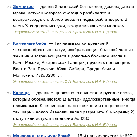
Земникас
— древний литовский бог плодов, домоводства и
123
мрака, истукан которого ежегодно разбивался и
воспроизводился. З. жертвовали плоды, рыб и зверей. В
честь З. содержались ужи, вскармливавшиеся молоком …
Энциклопедический словарь Ф.А. Брокгауза и И.А. Ефрона
Каменные бабы
— Так называются древние К.
124
человекообразные статуи, изображающие большей частью
женщин и встречающиеся в довольно большом числе в
Южн. России, Австрийской Галиции, прусских провинциях
Вост. и Зап. Пруссии, Южн. Сибири, Средн. Азии и
Монголии. Из&#8230; …
Энциклопедический словарь Ф.А. Брокгауза и И.А. Ефрона
Капище
— древнее, церковно славянское и русское слово,
125
которым обозначаются: 1) алтари идоложертвенные, иногда
называемые К. эллинские, даже если они и не греческие:
так, царь Феодор Иванович велел разрушить К. у корелы; 2)
статуя или истукан идольский,&#8230; …
Энциклопедический словарь Ф.А. Брокгауза и И.А. Ефрона
Манассия царь иудейский
— 15 й царь иудейский (с 697 г.
126