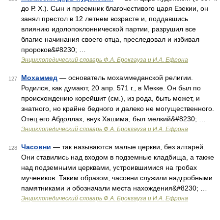
до Р. Х.). Сын и преемник благочестивого царя Езекии, он
занял престол в 12 летнем возрасте и, поддавшись
влиянию идолопоклоннической партии, разрушил все
благие начинания своего отца, преследовал и избивал
пророков&#8230; …
Энциклопедический словарь Ф.А. Брокгауза и И.А. Ефрона
Мохаммед
— основатель мохаммеданской религии.
127
Родился, как думают, 20 апр. 571 г., в Мекке. Он был по
происхождению корейшит (см.), из рода, быть может, и
знатного, но крайне бедного и далеко не могущественного.
Отец его Абдоллах, внук Хашима, был мелкий&#8230; …
Энциклопедический словарь Ф.А. Брокгауза и И.А. Ефрона
Часовни
— так называются малые церкви, без алтарей.
128
Они ставились над входом в подземные кладбища, а также
над подземными церквами, устроившимися на гробах
мучеников. Таким образом, часовни служили надгробными
памятниками и обозначали места нахождения&#8230; …
Энциклопедический словарь Ф.А. Брокгауза и И.А. Ефрона